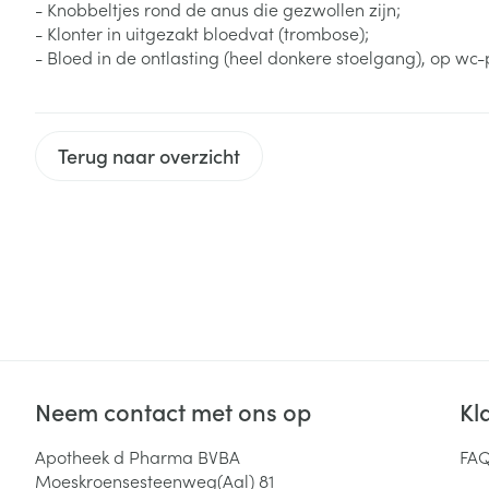
- Knobbeltjes rond de anus die gezwollen zijn;
Zuurstof
- Klonter in uitgezakt bloedvat (trombose);
Eelt
- Bloed in de ontlasting (heel donkere stoelgang), op wc-pa
Eksteroog - lik
Ademhalingsste
Toon meer
Terug naar overzicht
Spieren en gew
Specifiek voor
Naalden en spu
Lichaamsverzo
Infecties
Spuiten
Deodorant
Oplossing voor 
Gezichtsverzor
Naalden
Luizen
Naalden voor i
pennaalden
Neem contact met ons op
Kl
Diagnostica
Toon meer
Apotheek d Pharma BVBA
FA
Moeskroensesteenweg(Aal) 81