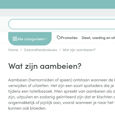
Ga naar de inhoud
Product, merk, categorie...
Promoties
Dieet, voeding en v
Alle categorieën
Home
/
Gezondheidsnieuws
/
Wat zijn aambeien?
Promoties
Wat zijn aambeien?
Schoonheid, verzorging
Haar en Hoofd
Afslanken
Zwangerschap
Geheugen
Aromatherapie
Lenzen en brill
Insecten
Maag darm ste
en hygiëne
Toon submenu voor Schoonheid
Kammen - ont
Maaltijdverva
Zwangerschaps
Verstuiver
Lensproducten
Verzorging ins
Maagzuur
Aambeien (hemorroïden of speen) ontstaan wanneer de 
Dieet, voeding en
Seksualiteit
Beschadigd ha
Eetlustremmer
Borstvoeding
Essentiële oliën
Brillen
Anti insecten
Lever, galblaas
verwijden of uitzetten. Het zijn een soort spataders die je k
vitamines
hoofdirritatie
pancreas
Toon submenu voor Dieet, voe
tijdens een toiletbezoek. Men spreekt van aambeien als 
Platte buik
Lichaamsverzo
Complex - com
Teken tang of p
zijn, uitpuilen en zodanig geïrriteerd zijn dat er klachte
Styling - spray 
Braken
Vetverbranders
Vitamines en 
Zwangerschap en
Zware benen
ongemakkelijk of pijnlijk aan, vooral wanneer je naar het
kinderen
Verzorging
Laxeermiddele
kunnen ook bloeden.
Toon submenu voor Zwangersc
Toon meer
Toon meer
Oligo-element
Honden