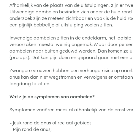
Toon meer
Toon meer
Afhankelijk van de plaats van de uitstulpingen, zijn er t
Vitaliteit 50+
Uitwendige aambeien bevinden zich onder de huid rond d
Toon submenu voor Vitaliteit 5
onderzoek zijn ze meteen zichtbaar en vaak is de huid 
Thuiszorg
Plantaardige o
Nagels en hoe
Natuur geneeskunde
een pijnlijk bobbeltje of uitstulping voelen zitten.
Mond
Huid
Toon submenu voor Natuur ge
Batterijen
Inwendige aambeien zitten in de endeldarm, het laatste 
Droge mond
Ontsmetten en
Thuiszorg en EHBO
Toebehoren
Spijsvertering
veroorzaken meestal weinig ongemak. Maar door perse
desinfecteren
Toon submenu voor Thuiszorg
Elektrische tan
aambeien naar buiten geduwd worden. Dan komen ze uit
Steriel materia
Schimmels
Dieren en insecten
(prolaps). Dat kan pijn doen en gepaard gaan met een b
Interdentaal - f
Toon submenu voor Dieren en 
Vacht, huid of 
Koortsblaasjes 
Kunstgebit
Zwangere vrouwen hebben een verhoogd risico op aambei
Geneesmiddelen
Jeuk
anus kan dan niet wegstromen en vervolgens er ontsta
Toon meer
Toon submenu voor Geneesmi
langdurig te zitten.
Wat zijn de symptomen van aambeien?
Voeten en ben
Aerosoltherapi
zuurstof
Symptomen variëren meestal afhankelijk van de ernst v
Zware benen
Droge voeten, e
Aerosol toestel
kloven
Tabletten
- Jeuk rond de anus of rectaal gebied;
- Pijn rond de anus;
Aerosol access
Blaren
Creme, gel en 