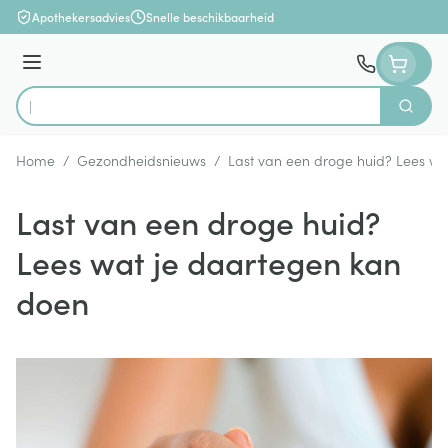
Ga naar de inhoud
Apothekersadvies
Snelle beschikbaarheid
Menu
Zoek
Product, merk, categorie...
Home
/
Gezondheidsnieuws
/
Last van een droge huid? Lees wa
Last van een droge huid?
Lees wat je daartegen kan
doen