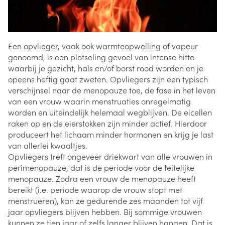
Een opvlieger, vaak ook warmteopwelling of vapeur
genoemd, is een plotseling gevoel van intense hitte
waarbij je gezicht, hals en/of borst rood worden en je
opeens heftig gaat zweten. Opvliegers zijn een typisch
verschijnsel naar de menopauze toe, de fase in het leven
van een vrouw waarin menstruaties onregelmatig
worden en uiteindelijk helemaal wegblijven. De eicellen
raken op en de eierstokken zijn minder actief. Hierdoor
produceert het lichaam minder hormonen en krijg je last
van allerlei kwaaltjes.
Opvliegers treft ongeveer driekwart van alle vrouwen in
perimenopauze, dat is de periode voor de feitelijke
menopauze. Zodra een vrouw de menopauze heeft
bereikt (i.e. periode waarop de vrouw stopt met
menstrueren), kan ze gedurende zes maanden tot vijf
jaar opvliegers blijven hebben. Bij sommige vrouwen
kunnen ze tien jaar of zelfs langer blijven hangen. Dat is