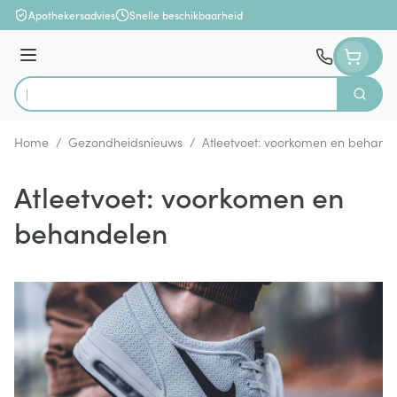
Ga naar de inhoud
Apothekersadvies
Snelle beschikbaarheid
Menu
Zoek
Product, merk, categorie...
Home
/
Gezondheidsnieuws
/
Atleetvoet: voorkomen en behand
Atleetvoet: voorkomen en
behandelen