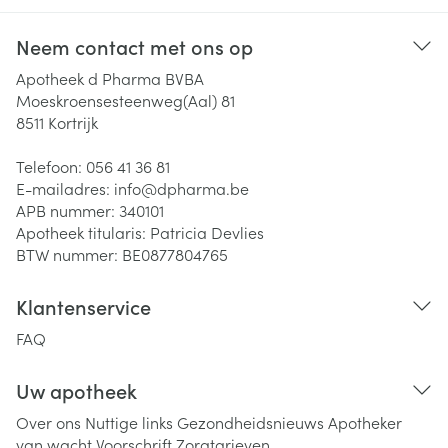
Neem contact met ons op
Apotheek d Pharma BVBA
Moeskroensesteenweg(Aal) 81
8511
Kortrijk
Telefoon:
056 41 36 81
E-mailadres:
info@
dpharma.be
APB nummer:
340101
Apotheek titularis:
Patricia Devlies
BTW nummer:
BE0877804765
Klantenservice
FAQ
Uw apotheek
Over ons
Nuttige links
Gezondheidsnieuws
Apotheker
van wacht
Voorschrift
Zorgtarieven