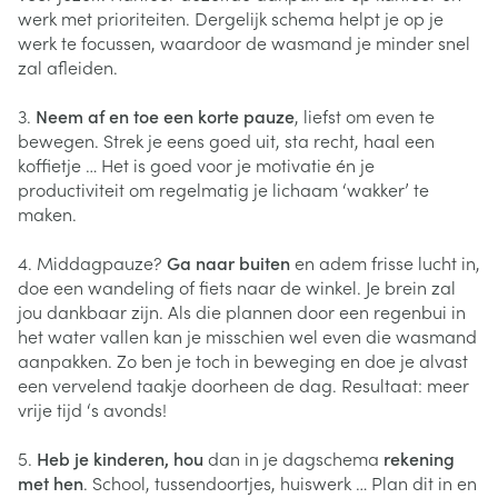
werk met prioriteiten. Dergelijk schema helpt je op je
werk te focussen, waardoor de wasmand je minder snel
zal afleiden.
3.
Neem af en toe een korte pauze
, liefst om even te
bewegen. Strek je eens goed uit, sta recht, haal een
koffietje … Het is goed voor je motivatie én je
productiviteit om regelmatig je lichaam ‘wakker’ te
maken.
4. Middagpauze?
Ga naar buiten
en adem frisse lucht in,
doe een wandeling of fiets naar de winkel. Je brein zal
jou dankbaar zijn. Als die plannen door een regenbui in
het water vallen kan je misschien wel even die wasmand
aanpakken. Zo ben je toch in beweging en doe je alvast
een vervelend taakje doorheen de dag. Resultaat: meer
vrije tijd ‘s avonds!
5.
Heb je kinderen, hou
dan in je dagschema
rekening
met hen
. School, tussendoortjes, huiswerk … Plan dit in en