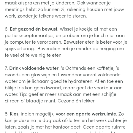
maak afspraken met je kinderen. Ook wanneer je
meetings hebt: zo kunnen zij rekening houden met jouw
werk, zonder je telkens weer te storen.
6.
Eet gezond én bewust
. Wissel je koekje af met een
portie snoeptomaatjes, en probeer om je lunch niet aan
je computer te verorberen. Bewuster eten is beter voor je
spijsvertering. Bovendien heb je minder de neiging om
te veel of te weinig te eten.
7.
Drink voldoende water
. ‘s Ochtends een koffietje, ‘s
avonds een glas wijn en tussendoor vooral voldoende
water om je lichaam goed te hydrateren. Af en toe een
blikje fris kan geen kwaad, maar geef de voorkeur aan
water. Tip: geef er meer smaak aan met een schijfje
citroen of blaadje munt. Gezond én lekker.
8.
Kies
, indien mogelijk,
voor een aparte werkruimte
. Zo
kan je deze na je dagtaak afsluiten en het werk achter je
laten, zoals je met het kantoor doet. Geen aparte ruimte