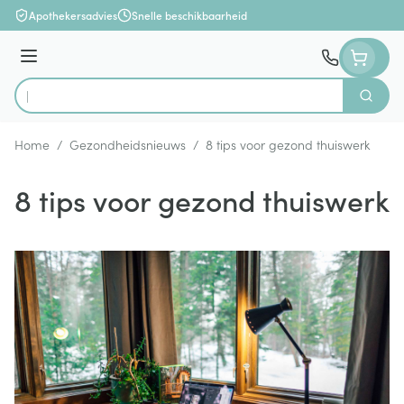
Ga naar de inhoud
Apothekersadvies
Snelle beschikbaarheid
Menu
Zoek
Product, merk, categorie...
Home
/
Gezondheidsnieuws
/
8 tips voor gezond thuiswerk
8 tips voor gezond thuiswerk