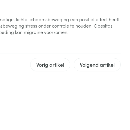
rende
Parfums en
geurproducten
tige, lichte lichaamsbeweging een positief effect heeft.
sbeweging stress onder controle te houden. Obesitas
voeding kan migraine voorkomen.
Vorig artikel
Volgend artikel
CBD