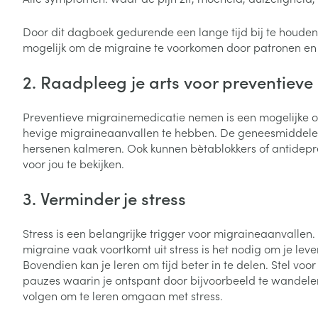
Zuurstof
Eelt
Door dit dagboek gedurende een lange tijd bij te houden,
Eksteroog - lik
mogelijk om de migraine te voorkomen door patronen en
Ademhalingsste
Toon meer
2. Raadpleeg je arts voor preventiev
Spieren en gew
Preventieve migrainemedicatie nemen is een mogelijke op
Specifiek voor
hevige migraineaanvallen te hebben. De geneesmiddelen
Naalden en spu
hersenen kalmeren. Ook kunnen bètablokkers of antidepr
Lichaamsverzo
voor jou te bekijken.
Infecties
Spuiten
Deodorant
3. Verminder je stress
Oplossing voor 
Gezichtsverzor
Naalden
Luizen
Stress is een belangrijke trigger voor migraineaanvallen. H
Naalden voor i
migraine vaak voortkomt uit stress is het nodig om je lev
pennaalden
Bovendien kan je leren om tijd beter in te delen. Stel voo
Diagnostica
pauzes waarin je ontspant door bijvoorbeeld te wandele
Toon meer
volgen om te leren omgaan met stress.