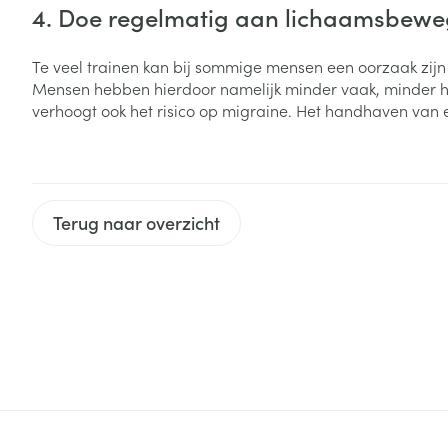
4. Doe regelmatig aan lichaamsbew
Haar
Gezichtsverzor
Pillendozen en
Te veel trainen kan bij sommige mensen een oorzaak zijn
accessoires
Pigmentstoorni
Mensen hebben hierdoor namelijk minder vaak, minder he
verhoogt ook het risico op migraine. Het handhaven va
Gevoelige huid
geïrriteerde hu
Gemengde hui
Doffe huid
Terug naar overzicht
Toon meer
Snurken