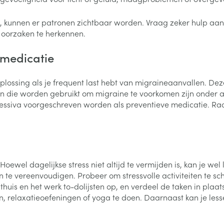
Nagelbijten
Overige diabetes
Zonnebank
Accessoires
producten
Nagelversterkend
Voorbereidi
 kunnen er patronen zichtbaar worden. Vraag zeker hulp aan je 
doorn
Naalden voor
 oorzaken te herkennen.
Toon meer
Toon meer
lsel
Hormonaal stelsel
Gynaecolog
insulinespuiten
e medicatie
Toon meer
richten
Zenuwstelsel
Slapelooshe
lossing als je frequent last hebt van migraineaanvallen. De
en stress
 mannen
Make-up
Seksualiteit
 die worden gebruikt om migraine te voorkomen zijn onder an
hygiene
iten
Sondes, baxters en
Bandages e
essiva voorgeschreven worden als preventieve medicatie. Ra
rging
Make-up penselen en
catheters
- orthopedi
Condooms e
Immuniteit
verbanden
Allergie
gebruiksvoorwerpen
Sondes
Intiem welzi
injectie
Eyeliner - oogpotlood
Buik
ging
Accessoires voor sondes
Intieme ver
Mascara
Acne
Oor
Arm
oewel dagelijkse stress niet altijd te vermijden is, kan je wel
Baxters
Massage
nsulinepen -
Oogschaduw
en te vereenvoudigen. Probeer om stressvolle activiteiten te s
Elleboog
Catheters
r thuis en het werk to-dolijsten op, en verdeel de taken in pla
Toon meer
Toon meer
Enkel en voe
Afslanken
Homeopath
n, relaxatieoefeningen of yoga te doen. Daarnaast kan je les
Toon meer