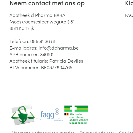
Neem contact met ons op
Kl
Apotheek d Pharma BVBA
FA
Moeskroensesteenweg(Aal) 81
8511
Kortrijk
Telefoon:
056 41 36 81
E-mailadres:
info@
dpharma.be
APB nummer:
340101
Apotheek titularis:
Patricia Devlies
BTW nummer:
BE0877804765
Algemene verkoopsvoorwaarden
Privacy disclaimer
Cookie