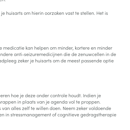
Bed
ng zon
Doorliggen - decubitis
huisarts om hierin oorzaken vast te stellen. Het is
Toon meer
ie
Urinewegen
id, spanning
Stoppen met roken
ze medicatie kan helpen om minder, kortere en minder
 en intieme
Gezichtsreiniging -
dere anti-seizuremedicijnen die de zenuwcellen in de
ontschminken
n Orthopedie
Instrumenten
adpleeg zeker je huisarts om de meest passende optie
sche
n anticonceptie
Reinigingsmelk, - crème, -
Anti tumor middelen
olie en gel
jn
Tonic - lotion
zorging
Anesthesie
 leren hoe je deze onder controle houdt. Indien je
Micellair water
chrappen in plaats van je agenda vol te proppen.
Specifiek voor de ogen
ats van alles zelf te willen doen. Neem zeker voldoende
t
ie
Diverse geneesmiddelen
sen in stressmanagement of cognitieve gedragstherapie
Toon meer