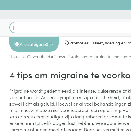
Ga naar de inhoud
Product, merk, categorie...
Promoties
Dieet, voeding en v
Alle categorieën
Home
/
Gezondheidsnieuws
/
4 tips om migraine te voorkom
Promoties
4 tips om migraine te voor
Schoonheid, verzorging
Haar en Hoofd
Afslanken
Zwangerschap
Geheugen
Aromatherapie
Lenzen en brill
Insecten
Maag darm ste
en hygiëne
Toon submenu voor Schoonheid
Kammen - ont
Maaltijdverva
Zwangerschaps
Verstuiver
Lensproducten
Verzorging ins
Maagzuur
Migraine wordt gedefinieerd als intense, pulserende of k
Dieet, voeding en
Seksualiteit
Beschadigd ha
Eetlustremmer
Borstvoeding
Essentiële oliën
Brillen
Anti insecten
Lever, galblaas
van het hoofd. Andere symptomen zijn misselijkheid, bra
vitamines
hoofdirritatie
pancreas
Toon submenu voor Dieet, voe
zowel licht als geluid. Hoewel er al veel behandelingen z
Platte buik
Lichaamsverzo
Complex - com
Teken tang of p
migraine, zijn deze niet voor iedereen een oplossing. H
Styling - spray 
Braken
Vetverbranders
Vitamines en 
Zwangerschap en
Zware benen
kan een stuk eenvoudiger zijn dan proberen er vanaf te 
kinderen
Verzorging
Laxeermiddele
enkele uren tot zelfs dagen last hebben, waardoor je wer
Toon submenu voor Zwangersc
Toon meer
Toon meer
sommige plannen moet afzeggen. Door het vermijden van
Oligo-element
Honden