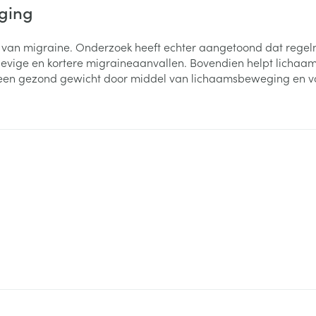
eging
ging
Supplementen
Insectenwe
Mondmaskers
middelen
 van migraine. Onderzoek heeft echter aangetoond dat regelma
ssen
vige en kortere migraineaanvallen. Bovendien helpt lichaam
n een gezond gewicht door middel van lichaamsbeweging en 
 -
id
d
Zelfbruiner
Scheren