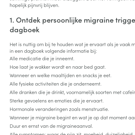
Toon meer
Toon meer
hopelijk pijnvrij blijven.
Vitaliteit 50+
Toon submenu voor Vitaliteit 5
1. Ontdek persoonlijke migraine trigge
Thuiszorg
Plantaardige o
Nagels en hoe
Natuur geneeskunde
Mond
Huid
dagboek
Toon submenu voor Natuur ge
Batterijen
Droge mond
Ontsmetten en
Thuiszorg en EHBO
Toebehoren
Spijsvertering
Het is nuttig om bij te houden wat je ervaart als je vaak
desinfecteren
Toon submenu voor Thuiszorg
Elektrische tan
in een dagboek volgende informatie bij:
Steriel materia
Schimmels
Dieren en insecten
Alle medicatie die je inneemt.
Interdentaal - f
Toon submenu voor Dieren en 
Vacht, huid of 
Koortsblaasjes 
Hoe laat je wakker wordt en naar bed gaat.
Kunstgebit
Geneesmiddelen
Wanneer en welke maaltijden en snacks je eet.
Jeuk
Toon meer
Toon submenu voor Geneesmi
Alle fysieke activiteiten die je onderneemt.
Alle dranken die je drinkt, voornamelijk soorten met cafeï
Sterke gevoelens en emoties die je ervaart.
Voeten en ben
Aerosoltherapi
Hormonale veranderingen zoals menstruatie.
zuurstof
Zware benen
Droge voeten, e
Wanneer je migraine begint en wat je op dat moment aa
Aerosol toestel
kloven
Tabletten
Duur en ernst van de migraineaanval.
Aerosol access
Blaren
Creme, gel en 
Alle symptomen: waar de pijn zit, moeheid, duizeligheid,