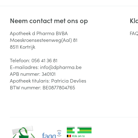
Neem contact met ons op
Kl
Apotheek d Pharma BVBA
FA
Moeskroensesteenweg(Aal) 81
8511
Kortrijk
Telefoon:
056 41 36 81
E-mailadres:
info@
dpharma.be
APB nummer:
340101
Apotheek titularis:
Patricia Devlies
BTW nummer:
BE0877804765