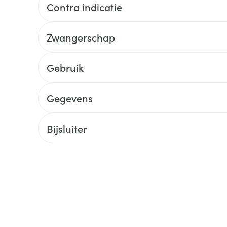
Contra indicatie
ging
Supplementen
Insectenwe
Mondmaskers
middelen
Zwangerschap
ssen
 -
Gebruik
id
d
Gegevens
Bijsluiter
Zelfbruiner
Scheren