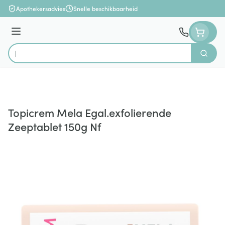
Ga naar de inhoud
Apothekersadvies
Snelle beschikbaarheid
Menu
Zoek
Product, merk, categorie...
Topicrem Mela Egal.exfolierende
Zeeptablet 150g Nf