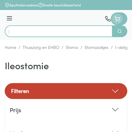
Ga naar de inhoud
Apothekersadvies
Snelle beschikbaarheid
Menu
Zoek
Product, merk, categorie...
Home
/
Thuiszorg en EHBO
/
Stoma
/
Stomazakjes
/
1-delig
/
Ileostomie
Filteren
Doorgaan naar productlijst
Prijs
filter