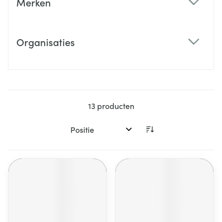
Merken
filter
Organisaties
filter
13
producten
Sorteer op: