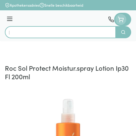
Ga naar de inhoud
Apothekersadvies
Snelle beschikbaarheid
Menu
Zoek
Product, merk, categorie...
Roc Sol Protect Moistur.spray Lotion Ip30
Fl 200ml