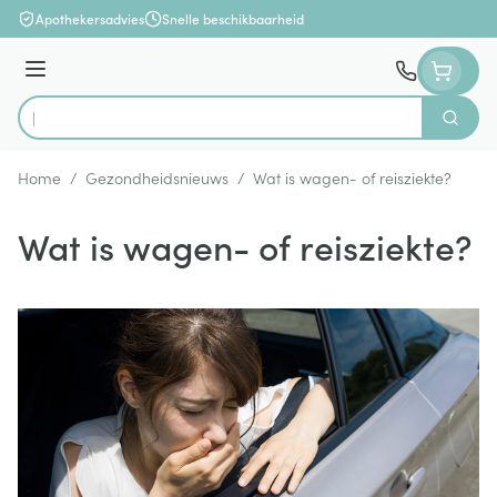
Ga naar de inhoud
Apothekersadvies
Snelle beschikbaarheid
Menu
Zoek
Product, merk, categorie...
Home
/
Gezondheidsnieuws
/
Wat is wagen- of reisziekte?
Wat is wagen- of reisziekte?