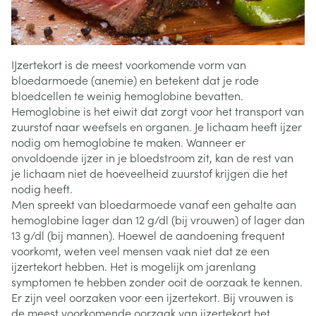
IJzertekort is de meest voorkomende vorm van
bloedarmoede (anemie) en betekent dat je rode
bloedcellen te weinig hemoglobine bevatten.
Hemoglobine is het eiwit dat zorgt voor het transport van
zuurstof naar weefsels en organen. Je lichaam heeft ijzer
nodig om hemoglobine te maken. Wanneer er
onvoldoende ijzer in je bloedstroom zit, kan de rest van
je lichaam niet de hoeveelheid zuurstof krijgen die het
nodig heeft.
Men spreekt van bloedarmoede vanaf een gehalte aan
hemoglobine lager dan 12 g/dl (bij vrouwen) of lager dan
13 g/dl (bij mannen). Hoewel de aandoening frequent
voorkomt, weten veel mensen vaak niet dat ze een
ijzertekort hebben. Het is mogelijk om jarenlang
symptomen te hebben zonder ooit de oorzaak te kennen.
Er zijn veel oorzaken voor een ijzertekort. Bij vrouwen is
de meest voorkomende oorzaak van ijzertekort het