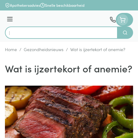
Ga naar de inhoud
Apothekersadvies
Snelle beschikbaarheid
Menu
Zoek
Product, merk, categorie...
Home
/
Gezondheidsnieuws
/
Wat is ijzertekort of anemie?
Wat is ijzertekort of anemie?