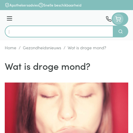
Ga naar de inhoud
Apothekersadvies
Snelle beschikbaarheid
Menu
Zoek
Product, merk, categorie...
Home
/
Gezondheidsnieuws
/
Wat is droge mond?
Wat is droge mond?