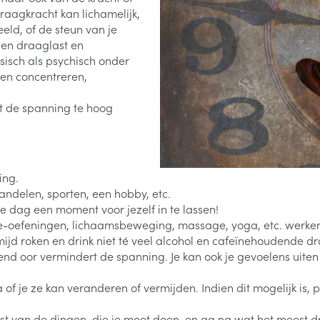
n
Ontharen en epileren
Massagebalsem en
hap en kinderen categorie
Toon meer
Toon meer
Toon meer
raagkracht kan lichamelijk,
inhalatie
en
Kruidenthee
Kat
Licht- en w
Duiven en v
Toon meer
Toon meer
eld, of de steun van je
sen draaglast en
0+ categorie
ysisch als psychisch onder
Wondzorg
EHBO
lie
ven
Homeopathie
Spieren en gewrichten
Gemoed en 
nnen concentreren,
Neus
Ogen
Ogen
Neus
neeskunde categorie
Vilt
Podologie
at de spanning te hoog
Spray
Ooginfecties
Oogspoelin
Tabletten
Handschoenen
Cold - Hot t
Oren
Ogen
 en EHBO categorie
denborstels
Anti allergische en anti
Oogdruppe
warm/koud
Neussprays 
al
Wondhelend
inflammatoire middelen
los
Creme - gel
Verbanddo
Brandwonden
insecten categorie
pluimen
Accessoires
ing.
- antiviraal
Ontzwellende middelen
Droge ogen
Medische h
andelen, sporten, een hobby, etc.
Toon meer
Glaucoom
e dag een moment voor jezelf in te lassen!
Toon meer
ddelen categorie
atie-oefeningen, lichaamsbeweging, massage, yoga, etc. werk
Toon meer
d roken en drink niet té veel alcohol en cafeïnehoudende dran
nd oor vermindert de spanning. Je kan ook je gevoelens uiten d
en
e en
Nagels
Diabetes
Zonnebesch
Stoma
 na of je ze kan veranderen of vermijden. Indien dit mogelijk i
Hart- en bloedvaten
Bloedverdun
elt en
Nagellak
Bloedglucosemeter
Aftersun
Stomazakje
stolling
len
st van de dingen, die je moet doen, en ga na wat het meest dri