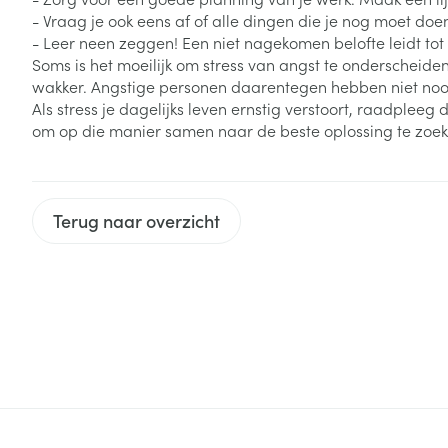
- Vraag je ook eens af of alle dingen die je nog moet doe
Aerosol access
Blaren
Creme, gel en 
- Leer neen zeggen! Een niet nagekomen belofte leidt tot 
Soms is het moeilijk om stress van angst te onderscheide
Zuurstof
Eelt
wakker. Angstige personen daarentegen hebben niet noodz
Eksteroog - lik
Als stress je dagelijks leven ernstig verstoort, raadpleeg
Ademhalingsste
om op die manier samen naar de beste oplossing te zoek
Toon meer
Spieren en gew
Terug naar overzicht
Specifiek voor
Naalden en spu
Lichaamsverzo
Infecties
Spuiten
Deodorant
Oplossing voor 
Gezichtsverzor
Naalden
Luizen
Naalden voor i
pennaalden
Diagnostica
Toon meer