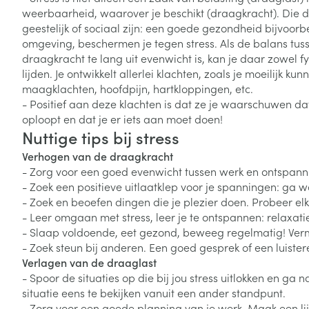
kinderen
Verzorging
Laxeermiddele
Toon submenu voor Zwangersc
Toon meer
Toon meer
weerbaarheid, waarover je beschikt (draagkracht). Die d
Oligo-element
Honden
Toon meer
Toon meer
geestelijk of sociaal zijn: een goede gezondheid bijvoorbe
Vitaliteit 50+
omgeving, beschermen je tegen stress. Als de balans tus
Toon submenu voor Vitaliteit 5
draagkracht te lang uit evenwicht is, kan je daar zowel f
Thuiszorg
Plantaardige o
Nagels en hoe
lijden. Je ontwikkelt allerlei klachten, zoals je moeilijk ku
Natuur geneeskunde
Mond
Huid
maagklachten, hoofdpijn, hartkloppingen, etc.
Toon submenu voor Natuur ge
Batterijen
- Positief aan deze klachten is dat ze je waarschuwen d
Droge mond
Ontsmetten en
Thuiszorg en EHBO
oploopt en dat je er iets aan moet doen!
Toebehoren
Spijsvertering
desinfecteren
Toon submenu voor Thuiszorg
Nuttige tips bij stress
Elektrische tan
Steriel materia
Schimmels
Dieren en insecten
Verhogen van de draagkracht
Interdentaal - f
Toon submenu voor Dieren en 
Vacht, huid of 
- Zorg voor een goed evenwicht tussen werk en ontspann
Koortsblaasjes 
Kunstgebit
- Zoek een positieve uitlaatklep voor je spanningen: ga w
Geneesmiddelen
Jeuk
- Zoek en beoefen dingen die je plezier doen. Probeer elk
Toon meer
Toon submenu voor Geneesmi
- Leer omgaan met stress, leer je te ontspannen: relax
- Slaap voldoende, eet gezond, beweeg regelmatig! Vermij
- Zoek steun bij anderen. Een goed gesprek of een luistere
Verlagen van de draaglast
Voeten en ben
Aerosoltherapi
- Spoor de situaties op die bij jou stress uitlokken en ga
zuurstof
Zware benen
situatie eens te bekijken vanuit een ander standpunt.
Droge voeten, e
Aerosol toestel
- Zorg voor een goede planning van je werk. Maak een lij
kloven
Tabletten