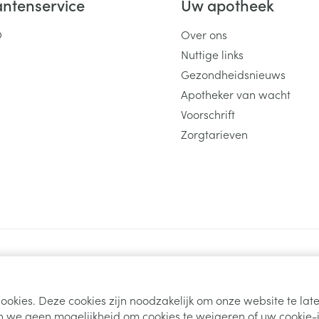
antenservice
Uw apotheek
Toon meer
Q
Over ons
ging
Supplementen
Insectenwe
Nuttige links
Mondmaskers
middelen
Gezondheidsnieuws
ssen
Apotheker van wacht
 -
Voorschrift
id
Zorgtarieven
d
Zelfbruiner
Scheren
ookies. Deze cookies zijn noodzakelijk om onze website te la
 we geen mogelijkheid om cookies te weigeren of uw cookie-i
s
ODR-platform