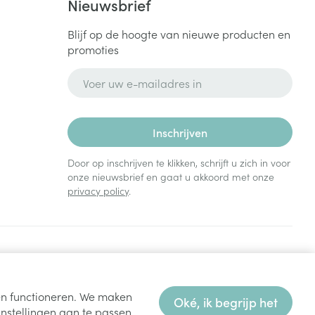
Nieuwsbrief
Blijf op de hoogte van nieuwe producten en
promoties
rende
Parfums en
geurproducten
E-mail adres
Inschrijven
Door op inschrijven te klikken, schrijft u zich in voor
onze nieuwsbrief en gaat u akkoord met onze
privacy policy
.
CBD
ten functioneren. We maken
Oké, ik begrijp het
nstellingen aan te passen.