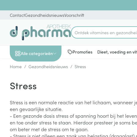
Ga naar de inhoud
Dia 1 van 1
Contact
Gezondheidsnieuws
Voorschrift
Ontdek vitamines e
Product, merk, categorie...
Promoties
Dieet, voeding en v
Alle categorieën
Home
/
Gezondheidsnieuws
/
Stress
Promoties
Stress
Schoonheid, verzorging
Haar en Hoofd
Afslanken
Zwangerschap
Geheugen
Aromatherapie
Lenzen en brill
Insecten
Maag darm ste
en hygiëne
Toon submenu voor Schoonheid
Kammen - ont
Maaltijdverva
Zwangerschaps
Verstuiver
Lensproducten
Verzorging ins
Maagzuur
Stress is een normale reactie van het lichaam, wanneer 
een gevaarlijke situatie.
Dieet, voeding en
Seksualiteit
Beschadigd ha
Eetlustremmer
Borstvoeding
Essentiële oliën
Brillen
Anti insecten
Lever, galblaas
vitamines
- Een gezonde dosis stress of spanning hoort bij het lev
hoofdirritatie
pancreas
Toon submenu voor Dieet, voe
Platte buik
Lichaamsverzo
Complex - com
Teken tang of p
en toe onder stress te staan. Hierdoor presteer je soms b
Styling - spray 
Braken
om beter met de stress om te gaan.
Vetverbranders
Vitamines en 
Zwangerschap en
Zware benen
- Stress is niet alleen een zaak van belasting (draaglast)