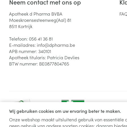
Neem contact met ons op
Kl
Apotheek d Pharma BVBA
FA
Haar
Moeskroensesteenweg(Aal) 81
Gezichtsverzor
8511
Kortrijk
Pillendozen en
accessoires
Pigmentstoorni
Telefoon:
056 41 36 81
Gevoelige huid
E-mailadres:
info@
dpharma.be
geïrriteerde hu
APB nummer:
340101
Apotheek titularis:
Patricia Devlies
Gemengde hui
BTW nummer:
BE0877804765
Doffe huid
Toon meer
Snurken
Wij gebruiken cookies om uw ervaring beter te maken.
Onze webshop maakt uitsluitend gebruik van essentiële c
geen gebruik van andere soorten cookies; daarom bieden
Algemene verkoopsvoorwaarden
Privacy disclaimer
Cookie