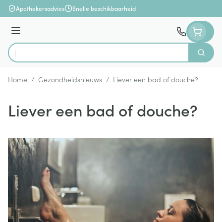
Ga naar de inhoud
Apothekersadvies
Snelle beschikbaarheid
Menu
Zoek
Product, merk, categorie...
Home
/
Gezondheidsnieuws
/
Liever een bad of douche?
Liever een bad of douche?