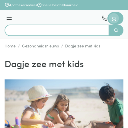
Ga naar de inhoud
Apothekersadvies
Snelle beschikbaarheid
Menu
Zoek
Product, merk, categorie...
Home
/
Gezondheidsnieuws
/
Dagje zee met kids
Dagje zee met kids