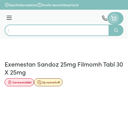
Ga naar de inhoud
Apothekersadvies
Snelle beschikbaarheid
Menu
Zoek
Product, merk, categorie...
Exemestan Sandoz 25mg Filmomh Tabl 30
X 25mg
Geneesmiddel
Op voorschrift