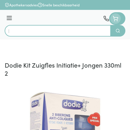
Ga naar de inhoud
Apothekersadvies
Snelle beschikbaarheid
Menu
Zoek
Product, merk, categorie...
Dodie Kit Zuigfles Initiatie+ Jongen 330ml
2