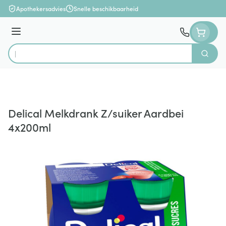
Ga naar de inhoud
Apothekersadvies
Snelle beschikbaarheid
Menu
Zoek
Product, merk, categorie...
Delical Melkdrank Z/suiker Aardbei
4x200ml