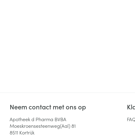
Haar
Gezichtsverzor
Pillendozen en
accessoires
Pigmentstoorni
Gevoelige huid
geïrriteerde hu
Gemengde hui
Doffe huid
Toon meer
Snurken
Neem contact met ons op
Kl
Apotheek d Pharma BVBA
FA
Moeskroensesteenweg(Aal) 81
8511
Kortrijk