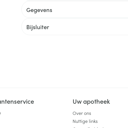
Gegevens
ging
Supplementen
Insectenwe
Mondmaskers
middelen
ssen
Bijsluiter
 -
id
d
Zelfbruiner
Scheren
antenservice
Uw apotheek
Q
Over ons
Nuttige links