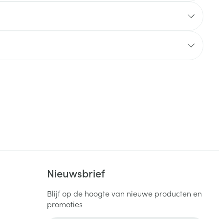
rende
Parfums en
geurproducten
CBD
Nieuwsbrief
Blijf op de hoogte van nieuwe producten en
promoties