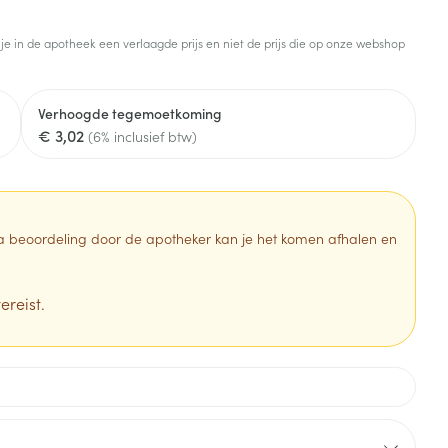
Toon meer
 je in de apotheek een verlaagde prijs en niet de prijs die op onze webshop
Diagnosetesten en
stress
Vlooien en teken
meetapparatuur
Oren
Mond en keel
Verhoogde tegemoetkoming
Alcoholtest
g
Oordopjes
Zuigtabletten
€ 3,02
(6% inclusief btw)
herapie -
Mond, muil of snavel
Bloeddrukmeter
ls
en -druppels
Oorreiniging
Spray - oplossing
Cholesteroltest
zen
Oordruppels
Hartslagmeter
ulpmiddelen
 Na beoordeling door de apotheker kan je het komen afhalen en
Toon meer
ereist.
erming
Hygiëne
Ergonomie
ning en -
Aambeien
s
Bad en douche
Ademhaling en zuurstof
je
Badkamer