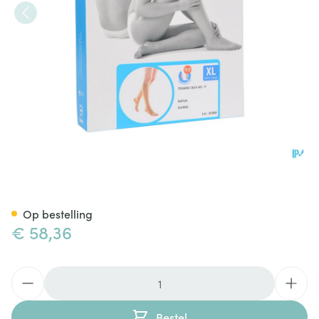
Bota Tovarix 20/ii Kous Ad-p 
Op bestelling
€ 58,36
Aantal
Bestel