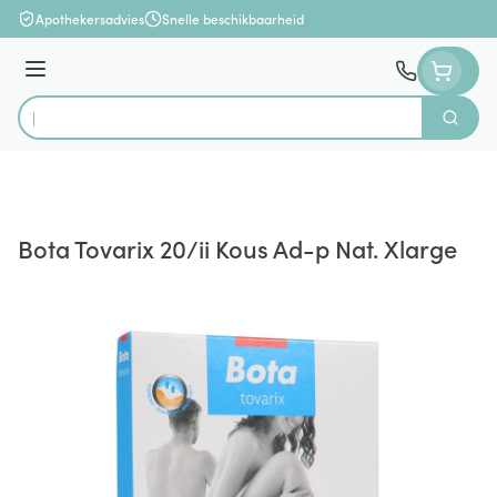
Ga naar de inhoud
Apothekersadvies
Snelle beschikbaarheid
Menu
Zoek
Product, merk, categorie...
Bota Tovarix 20/ii Kous Ad-p Nat. Xlarge