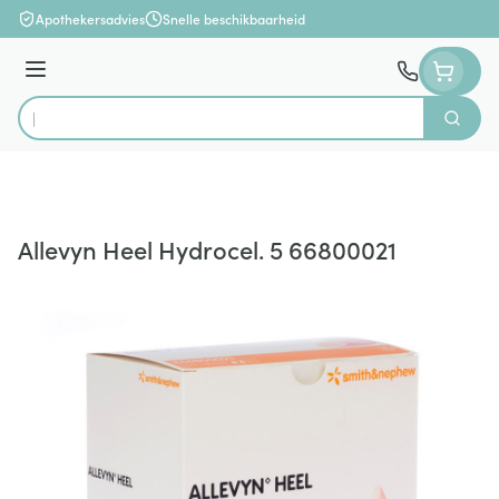
Ga naar de inhoud
Apothekersadvies
Snelle beschikbaarheid
Menu
Zoek
Product, merk, categorie...
Allevyn Heel Hydrocel. 5 66800021