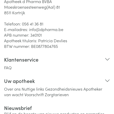
Apotheek d Pharma BVBA
Moeskroensesteenweg(Aal) 81
8511
Kortrijk
Telefoon:
056 41 36 81
E-mailadres:
info@
dpharma.be
APB nummer:
340101
Apotheek titularis:
Patricia Devlies
BTW nummer:
BE0877804765
Klantenservice
FAQ
Uw apotheek
Over ons
Nuttige links
Gezondheidsnieuws
Apotheker
van wacht
Voorschrift
Zorgtarieven
Nieuwsbrief
Blijf op de hoogte van nieuwe producten en promoties