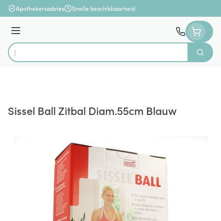
Ga naar de inhoud
Apothekersadvies
Snelle beschikbaarheid
Menu
Zoek
Product, merk, categorie...
Sissel Ball Zitbal Diam.55cm Blauw