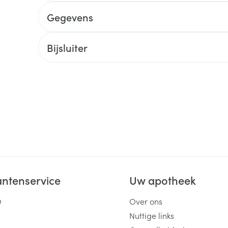
Gegevens
ging
Supplementen
Insectenwe
Mondmaskers
middelen
ssen
Bijsluiter
 -
id
d
Zelfbruiner
Scheren
antenservice
Uw apotheek
Q
Over ons
Nuttige links