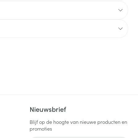
rende
Parfums en
geurproducten
CBD
Nieuwsbrief
Blijf op de hoogte van nieuwe producten en
promoties