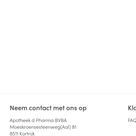
Haar
Gezichtsverzor
Pillendozen en
accessoires
Pigmentstoorni
Gevoelige huid
geïrriteerde hu
Gemengde hui
Doffe huid
Toon meer
Snurken
Neem contact met ons op
Kl
Apotheek d Pharma BVBA
FA
Moeskroensesteenweg(Aal) 81
8511
Kortrijk