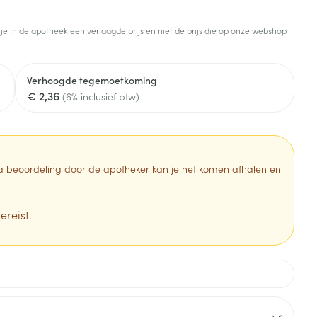
Toon meer
 je in de apotheek een verlaagde prijs en niet de prijs die op onze webshop
Diagnosetesten en
stress
Vlooien en teken
meetapparatuur
Oren
Mond en keel
Verhoogde tegemoetkoming
Alcoholtest
g
Oordopjes
Zuigtabletten
€ 2,36
(6% inclusief btw)
herapie -
Mond, muil of snavel
Bloeddrukmeter
ls
en -druppels
Oorreiniging
Spray - oplossing
Cholesteroltest
zen
Oordruppels
Hartslagmeter
ulpmiddelen
 Na beoordeling door de apotheker kan je het komen afhalen en
Toon meer
ereist.
erming
Hygiëne
Ergonomie
ning en -
Aambeien
s
Bad en douche
Ademhaling en zuurstof
je
Badkamer