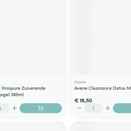
ging
Supplementen
Insectenwe
Mondmaskers
middelen
ssen
 -
id
d
Avene
 Vinopure Zuiverende
Avene Cleanance Detox M
gsgel 385ml
Zelfbruiner
Scheren
€ 18,50
Aantal