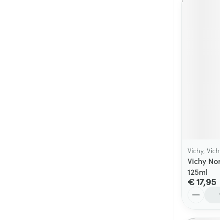
Vichy, Vi
Vichy No
125ml
€ 17,95
Aantal