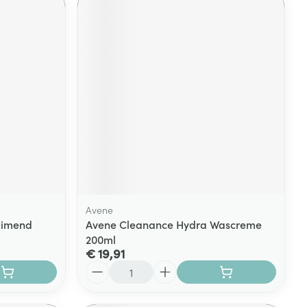
Avene
uimend
Avene Cleanance Hydra Wascreme
200ml
€ 19,91
Aantal