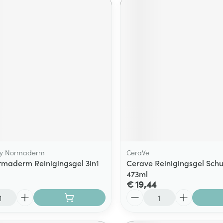
chy Normaderm
CeraVe
rmaderm Reinigingsgel 3in1
Cerave Reinigingsgel Sch
473ml
€ 19,44
Aantal