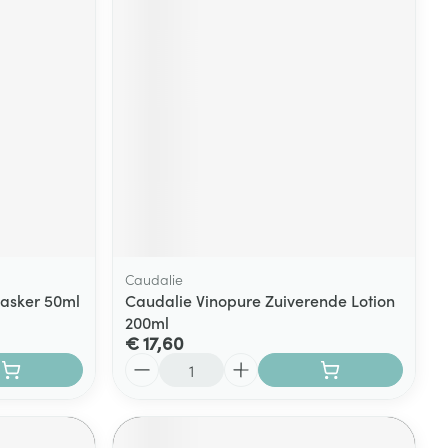
rende
Parfums en
geurproducten
Caudalie
asker 50ml
Caudalie Vinopure Zuiverende Lotion
200ml
CBD
€ 17,60
Aantal