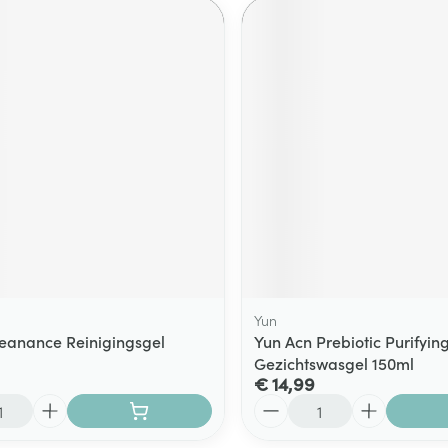
Yun
eanance Reinigingsgel
Yun Acn Prebiotic Purifyin
Gezichtswasgel 150ml
€ 14,99
Aantal