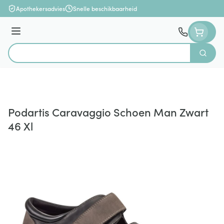
Ga naar de inhoud
Apothekersadvies
Snelle beschikbaarheid
Menu
Zoek
Product, merk, categorie...
Podartis Caravaggio Schoen Man Zwart
46 Xl