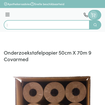
Ga naar de inhoud
Apothekersadvies
Snelle beschikbaarheid
Menu
Zoek
Product, merk, categorie...
Onderzoekstafelpapier 50cm X 70m 9
Covarmed