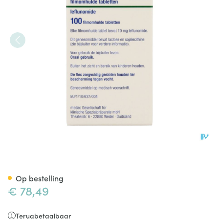
Leflunomide Medac Filmomh 
Op bestelling
€ 78,49
Terugbetaalbaar