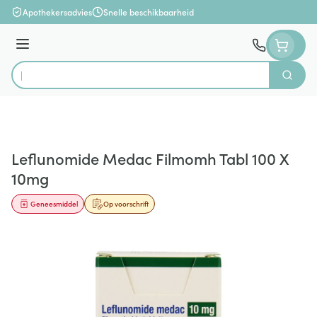
Ga naar de inhoud
Apothekersadvies
Snelle beschikbaarheid
Menu
Zoek
Product, merk, categorie...
Leflunomide Medac Filmomh Tabl 100 X
10mg
Geneesmiddel
Op voorschrift