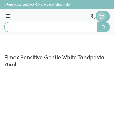
Ga naar de inhoud
Apothekersadvies
Snelle beschikbaarheid
Menu
Zoek
Product, merk, categorie...
Elmex Sensitive Gentle White Tandpasta
75ml