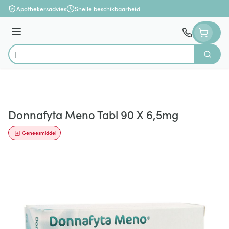
Ga naar de inhoud
Apothekersadvies
Snelle beschikbaarheid
Menu
Zoek
Product, merk, categorie...
Donnafyta Meno Tabl 90 X 6,5mg
Geneesmiddel