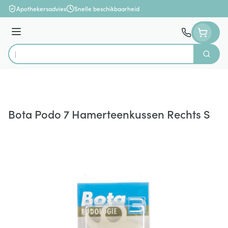
Ga naar de inhoud
Apothekersadvies
Snelle beschikbaarheid
Menu
Zoek
Product, merk, categorie...
Bota Podo 7 Hamerteenkussen Rechts S