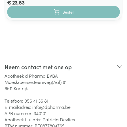
€ 23,83
Bestel
Neem contact met ons op
Apotheek d Pharma BVBA
Moeskroensesteenweg(Aal) 81
8511
Kortrijk
Telefoon:
056 41 36 81
E-mailadres:
info@
dpharma.be
APB nummer:
340101
Apotheek titularis:
Patricia Devlies
BTW nummer:
BE0877804765