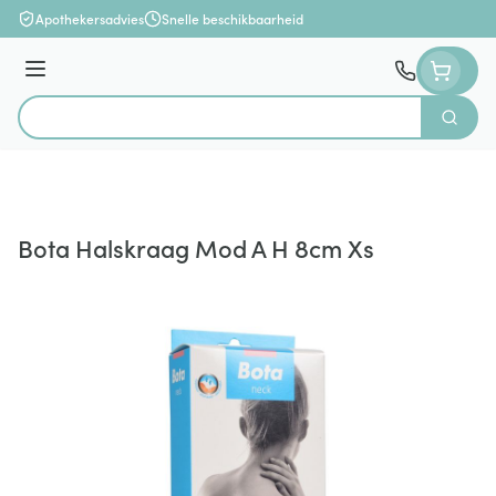
Ga naar de inhoud
Apothekersadvies
Snelle beschikbaarheid
Menu
Zoek
Product, merk, categorie...
Bota Halskraag Mod A H 8cm Xs