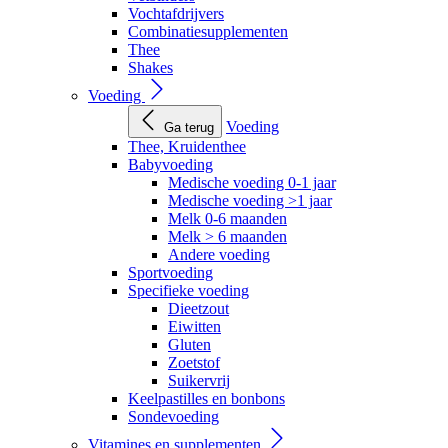
Vochtafdrijvers
Combinatiesupplementen
Thee
Shakes
Voeding
Voeding
Ga terug
Thee, Kruidenthee
Babyvoeding
Medische voeding 0-1 jaar
Medische voeding >1 jaar
Melk 0-6 maanden
Melk > 6 maanden
Andere voeding
Sportvoeding
Specifieke voeding
Dieetzout
Eiwitten
Gluten
Zoetstof
Suikervrij
Keelpastilles en bonbons
Sondevoeding
Vitamines en supplementen