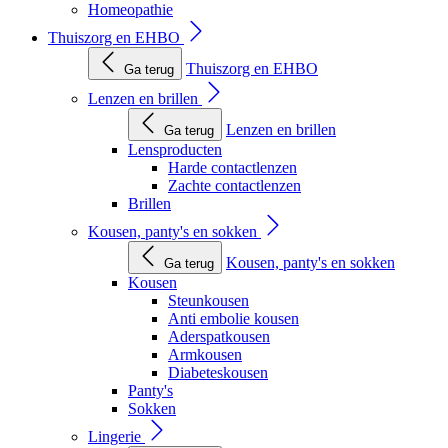
Homeopathie
Thuiszorg en EHBO
Thuiszorg en EHBO
Ga terug
Lenzen en brillen
Lenzen en brillen
Ga terug
Lensproducten
Harde contactlenzen
Zachte contactlenzen
Brillen
Kousen, panty's en sokken
Kousen, panty's en sokken
Ga terug
Kousen
Steunkousen
Anti embolie kousen
Aderspatkousen
Armkousen
Diabeteskousen
Panty's
Sokken
Lingerie