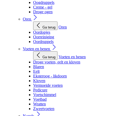
Oogdruppels
Creme - gel
Droge ogen
Oren
Oren
Ga terug
Oordopjes
Oorreiniging
Oordruppels
Voeten en benen
Voeten en benen
Ga terug
Droge voeten, eelt en kloven
Blaren
Eelt
Eksteroog - likdoorn
Kloven
Vermoeide voeten
Pedicure
Voetschimmel
Voetbad
Wratten
Zweetvoeten
Nagels