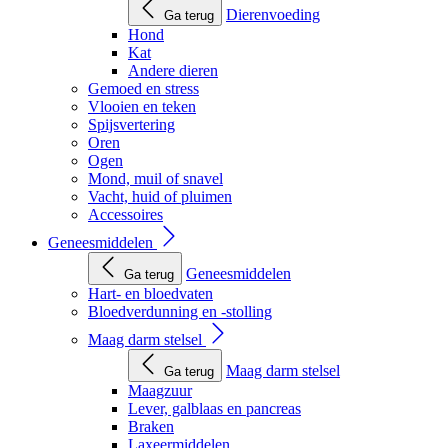
Dierenvoeding
Ga terug
Hond
Kat
Andere dieren
Gemoed en stress
Vlooien en teken
Spijsvertering
Oren
Ogen
Mond, muil of snavel
Vacht, huid of pluimen
Accessoires
Geneesmiddelen
Geneesmiddelen
Ga terug
Hart- en bloedvaten
Bloedverdunning en -stolling
Maag darm stelsel
Maag darm stelsel
Ga terug
Maagzuur
Lever, galblaas en pancreas
Braken
Laxeermiddelen