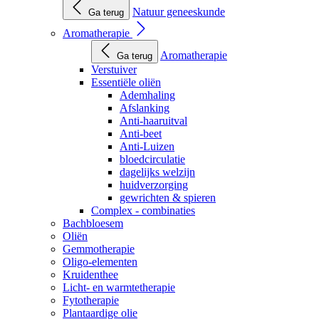
Natuur geneeskunde
Ga terug
Aromatherapie
Aromatherapie
Ga terug
Verstuiver
Essentiële oliën
Ademhaling
Afslanking
Anti-haaruitval
Anti-beet
Anti-Luizen
bloedcirculatie
dagelijks welzijn
huidverzorging
gewrichten & spieren
Complex - combinaties
Bachbloesem
Oliën
Gemmotherapie
Oligo-elementen
Kruidenthee
Licht- en warmtetherapie
Fytotherapie
Plantaardige olie