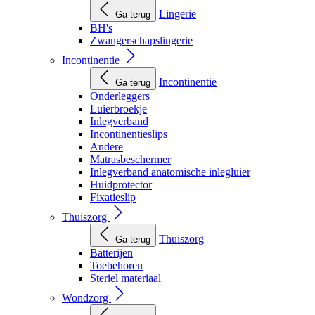
Lingerie
Ga terug
BH's
Zwangerschapslingerie
Incontinentie
Incontinentie
Ga terug
Onderleggers
Luierbroekje
Inlegverband
Incontinentieslips
Andere
Matrasbeschermer
Inlegverband anatomische inlegluier
Huidprotector
Fixatieslip
Thuiszorg
Thuiszorg
Ga terug
Batterijen
Toebehoren
Steriel materiaal
Wondzorg