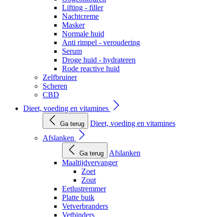
Lifting - filler
Nachtcreme
Masker
Normale huid
Anti rimpel - veroudering
Serum
Droge huid - hydrateren
Rode reactive huid
Zelfbruiner
Scheren
CBD
Dieet, voeding en vitamines
Dieet, voeding en vitamines
Ga terug
Afslanken
Afslanken
Ga terug
Maaltijdvervanger
Zoet
Zout
Eetlustremmer
Platte buik
Vetverbranders
Vetbinders