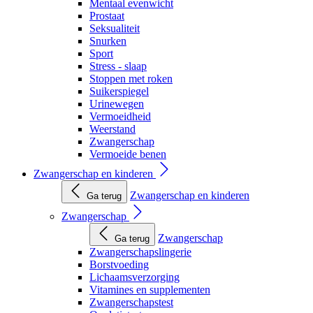
Mentaal evenwicht
Prostaat
Seksualiteit
Snurken
Sport
Stress - slaap
Stoppen met roken
Suikerspiegel
Urinewegen
Vermoeidheid
Weerstand
Zwangerschap
Vermoeide benen
Zwangerschap en kinderen
Zwangerschap en kinderen
Ga terug
Zwangerschap
Zwangerschap
Ga terug
Zwangerschapslingerie
Borstvoeding
Lichaamsverzorging
Vitamines en supplementen
Zwangerschapstest