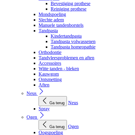
Bevestiging prothese
Reiniging prothese
Mondspoeling
Slechte adem
Manuele tandenborstels
Tandpasta
Kindertandpasta
Tandpasta volwassenen
Tandpasta homeopathie
Orthodontie
Tandvleesproblemen en aften
Accessoires
Witte tanden - bleken
Kauwgom
Ontsmetting
Aften
Neus
Neus
Ga terug
Spray
Ogen
Ogen
Ga terug
Oogspoeling