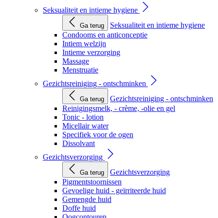
Seksualiteit en intieme hygiene
Seksualiteit en intieme hygiene
Ga terug
Condooms en anticonceptie
Intiem welzijn
Intieme verzorging
Massage
Menstruatie
Gezichtsreiniging - ontschminken
Gezichtsreiniging - ontschminken
Ga terug
Reinigingsmelk, - crème, -olie en gel
Tonic - lotion
Micellair water
Specifiek voor de ogen
Dissolvant
Gezichtsverzorging
Gezichtsverzorging
Ga terug
Pigmentstoornissen
Gevoelige huid - geïrriteerde huid
Gemengde huid
Doffe huid
Oogcontouren