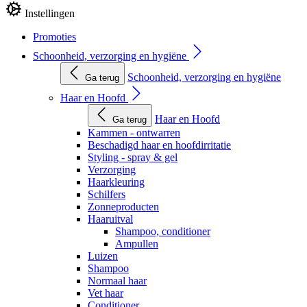
Instellingen
Promoties
Schoonheid, verzorging en hygiëne
Schoonheid, verzorging en hygiëne
Ga terug
Haar en Hoofd
Haar en Hoofd
Ga terug
Kammen - ontwarren
Beschadigd haar en hoofdirritatie
Styling - spray & gel
Verzorging
Haarkleuring
Schilfers
Zonneproducten
Haaruitval
Shampoo, conditioner
Ampullen
Luizen
Shampoo
Normaal haar
Vet haar
Conditioner