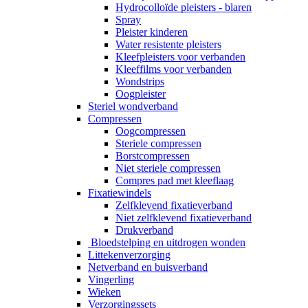
Hydrocolloïde pleisters - blaren
Spray
Pleister kinderen
Water resistente pleisters
Kleefpleisters voor verbanden
Kleeffilms voor verbanden
Wondstrips
Oogpleister
Steriel wondverband
Compressen
Oogcompressen
Steriele compressen
Borstcompressen
Niet steriele compressen
Compres pad met kleeflaag
Fixatiewindels
Zelfklevend fixatieverband
Niet zelfklevend fixatieverband
Drukverband
Bloedstelping en uitdrogen wonden
Littekenverzorging
Netverband en buisverband
Vingerling
Wieken
Verzorgingssets