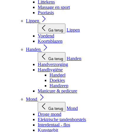
Littekens
Massage en sport
Psoriasis
Lippen
Lippen
Ga terug
Voedend
Koortsblazen
Handen
Handen
Ga terug
Handverzorging
Handhygiëne
Handgel
Doekjes
Handzeep
Manicure & pedicure
Mond
Mond
Ga terug
Droge mond
Elektrische tandenborstels
Interdentaal - flos
Kunstgebit