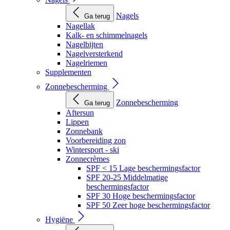
Nagels
Ga terug
Nagellak
Kalk- en schimmelnagels
Nagelbijten
Nagelversterkend
Nagelriemen
Supplementen
Zonnebescherming
Zonnebescherming
Ga terug
Aftersun
Lippen
Zonnebank
Voorbereiding zon
Wintersport - ski
Zonnecrèmes
SPF < 15 Lage beschermingsfactor
SPF 20-25 Middelmatige
beschermingsfactor
SPF 30 Hoge beschermingsfactor
SPF 50 Zeer hoge beschermingsfactor
Hygiëne