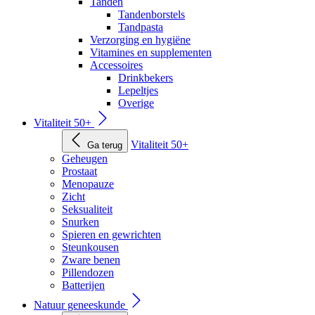
Tanden
Tandenborstels
Tandpasta
Verzorging en hygiëne
Vitamines en supplementen
Accessoires
Drinkbekers
Lepeltjes
Overige
Vitaliteit 50+
Vitaliteit 50+
Ga terug
Geheugen
Prostaat
Menopauze
Zicht
Seksualiteit
Snurken
Spieren en gewrichten
Steunkousen
Zware benen
Pillendozen
Batterijen
Natuur geneeskunde