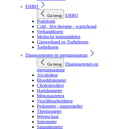
EHBO
EHBO
Ga terug
Podologie
Cold - Hot therapie - warm/koud
Verbanddozen
Medische hulpmiddelen
Gipsverband en Toebehoren
Toebehoren
Diagnosetesten en meetapparatuur
Diagnosetesten en
Ga terug
meetapparatuur
Alcoholtest
Bloeddrukmeter
Cholesteroltest
Hartslagmeter
Menopauzetest
Vruchtbaarheidstest
Pedometer - stappenteller
Thermometer
Weegschaal
Spirometer
Saturatiemeter