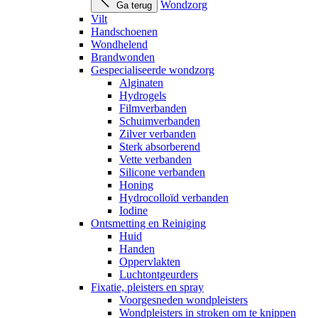
Wondzorg
Ga terug
Vilt
Handschoenen
Wondhelend
Brandwonden
Gespecialiseerde wondzorg
Alginaten
Hydrogels
Filmverbanden
Schuimverbanden
Zilver verbanden
Sterk absorberend
Vette verbanden
Silicone verbanden
Honing
Hydrocolloïd verbanden
Iodine
Ontsmetting en Reiniging
Huid
Handen
Oppervlakten
Luchtontgeurders
Fixatie, pleisters en spray
Voorgesneden wondpleisters
Wondpleisters in stroken om te knippen