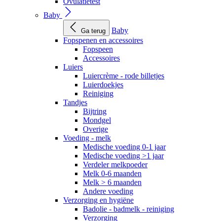
Ovulatietest
Baby
Baby
Ga terug
Fopspenen en accessoires
Fopspeen
Accessoires
Luiers
Luiercrème - rode billetjes
Luierdoekjes
Reiniging
Tandjes
Bijtring
Mondgel
Overige
Voeding - melk
Medische voeding 0-1 jaar
Medische voeding >1 jaar
Verdeler melkpoeder
Melk 0-6 maanden
Melk > 6 maanden
Andere voeding
Verzorging en hygiëne
Badolie - badmelk - reiniging
Verzorging