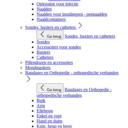
Oplossing voor injectie
Naalden
Naalden voor insulinepen - pennaalden
Naaldcontainers
Sondes, baxters en catheters
Sondes, baxters en catheters
Ga terug
Sondes
Accessoires voor sondes
Baxters
Catheters
Pillendozen en accessoires
Mondmaskers
Bandages en Orthopedie - orthopedische verbanden
Bandages en Orthopedie -
Ga terug
orthopedische verbanden
Buik
Arm
Elleboog
Enkel en voet
Hand en duim
Knie, heup en been