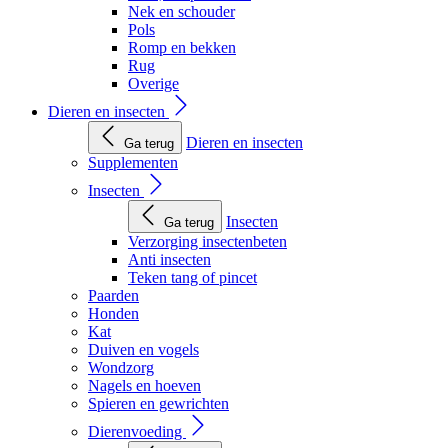
Nek en schouder
Pols
Romp en bekken
Rug
Overige
Dieren en insecten
Dieren en insecten
Ga terug
Supplementen
Insecten
Insecten
Ga terug
Verzorging insectenbeten
Anti insecten
Teken tang of pincet
Paarden
Honden
Kat
Duiven en vogels
Wondzorg
Nagels en hoeven
Spieren en gewrichten
Dierenvoeding