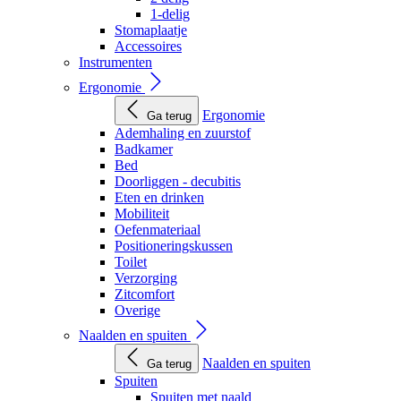
1-delig
Stomaplaatje
Accessoires
Instrumenten
Ergonomie
Ergonomie
Ga terug
Ademhaling en zuurstof
Badkamer
Bed
Doorliggen - decubitis
Eten en drinken
Mobiliteit
Oefenmateriaal
Positioneringskussen
Toilet
Verzorging
Zitcomfort
Overige
Naalden en spuiten
Naalden en spuiten
Ga terug
Spuiten
Spuiten met naald