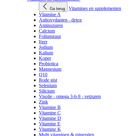
Vitamines en supplementen
Ga terug
Vitamine A
Antioxydanten - detox
Aminozuren
Calcium
Foliumzuur
Ijzer
Jodium
Kalium
Koper
Probiotica
Magnesium
Q10
Rode gist
Selenium
Silicium
Visolie - omega 3-6-9 - vetzuren
Zink
Vitamine B
Vitamine C
Vitamine D
Vitamine E
Vitamine K
Multi vitaminen & mineralen