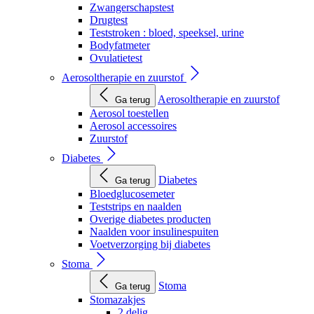
Zwangerschapstest
Drugtest
Teststroken : bloed, speeksel, urine
Bodyfatmeter
Ovulatietest
Aerosoltherapie en zuurstof
Aerosoltherapie en zuurstof
Ga terug
Aerosol toestellen
Aerosol accessoires
Zuurstof
Diabetes
Diabetes
Ga terug
Bloedglucosemeter
Teststrips en naalden
Overige diabetes producten
Naalden voor insulinespuiten
Voetverzorging bij diabetes
Stoma
Stoma
Ga terug
Stomazakjes
2 delig