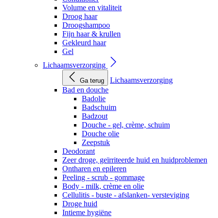
Volume en vitaliteit
Droog haar
Droogshampoo
Fijn haar & krullen
Gekleurd haar
Gel
Lichaamsverzorging
Lichaamsverzorging
Ga terug
Bad en douche
Badolie
Badschuim
Badzout
Douche - gel, crème, schuim
Douche olie
Zeepstuk
Deodorant
Zeer droge, geïrriteerde huid en huidproblemen
Ontharen en epileren
Peeling - scrub - gommage
Body - milk, crème en olie
Cellulitis - buste - afslanken- versteviging
Droge huid
Intieme hygiëne