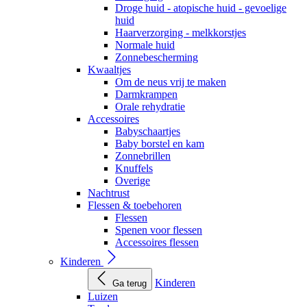
Droge huid - atopische huid - gevoelige
huid
Haarverzorging - melkkorstjes
Normale huid
Zonnebescherming
Kwaaltjes
Om de neus vrij te maken
Darmkrampen
Orale rehydratie
Accessoires
Babyschaartjes
Baby borstel en kam
Zonnebrillen
Knuffels
Overige
Nachtrust
Flessen & toebehoren
Flessen
Spenen voor flessen
Accessoires flessen
Kinderen
Kinderen
Ga terug
Luizen