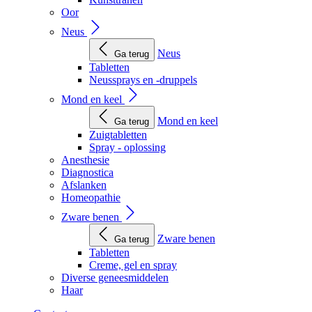
Oor
Neus
Neus
Ga terug
Tabletten
Neussprays en -druppels
Mond en keel
Mond en keel
Ga terug
Zuigtabletten
Spray - oplossing
Anesthesie
Diagnostica
Afslanken
Homeopathie
Zware benen
Zware benen
Ga terug
Tabletten
Creme, gel en spray
Diverse geneesmiddelen
Haar