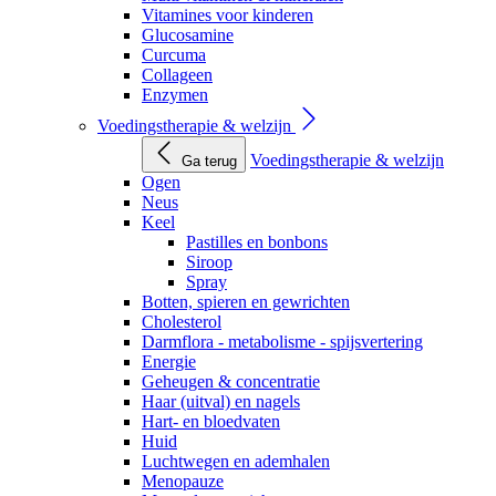
Vitamines voor kinderen
Glucosamine
Curcuma
Collageen
Enzymen
Voedingstherapie & welzijn
Voedingstherapie & welzijn
Ga terug
Ogen
Neus
Keel
Pastilles en bonbons
Siroop
Spray
Botten, spieren en gewrichten
Cholesterol
Darmflora - metabolisme - spijsvertering
Energie
Geheugen & concentratie
Haar (uitval) en nagels
Hart- en bloedvaten
Huid
Luchtwegen en ademhalen
Menopauze