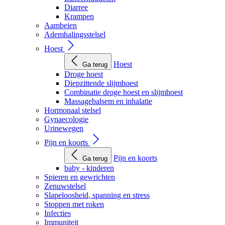
Diarree
Krampen
Aambeien
Ademhalingsstelsel
Hoest
Hoest
Ga terug
Droge hoest
Diepzittende slijmhoest
Combinatie droge hoest en slijmhoest
Massagebalsem en inhalatie
Hormonaal stelsel
Gynaecologie
Urinewegen
Pijn en koorts
Pijn en koorts
Ga terug
baby - kinderen
Spieren en gewrichten
Zenuwstelsel
Slapeloosheid, spanning en stress
Stoppen met roken
Infecties
Immuniteit