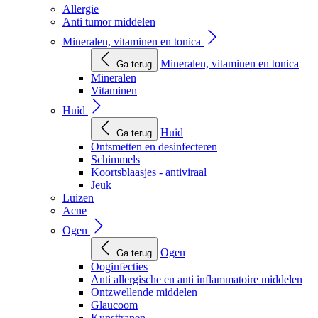
Allergie
Anti tumor middelen
Mineralen, vitaminen en tonica
Mineralen, vitaminen en tonica
Ga terug
Mineralen
Vitaminen
Huid
Huid
Ga terug
Ontsmetten en desinfecteren
Schimmels
Koortsblaasjes - antiviraal
Jeuk
Luizen
Acne
Ogen
Ogen
Ga terug
Ooginfecties
Anti allergische en anti inflammatoire middelen
Ontzwellende middelen
Glaucoom
Kunsttranen