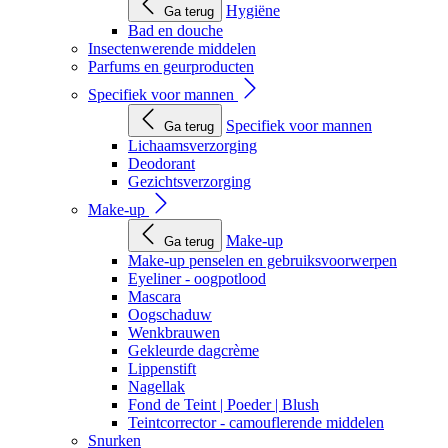
Hygiëne
Ga terug
Bad en douche
Insectenwerende middelen
Parfums en geurproducten
Specifiek voor mannen
Specifiek voor mannen
Ga terug
Lichaamsverzorging
Deodorant
Gezichtsverzorging
Make-up
Make-up
Ga terug
Make-up penselen en gebruiksvoorwerpen
Eyeliner - oogpotlood
Mascara
Oogschaduw
Wenkbrauwen
Gekleurde dagcrème
Lippenstift
Nagellak
Fond de Teint | Poeder | Blush
Teintcorrector - camouflerende middelen
Snurken